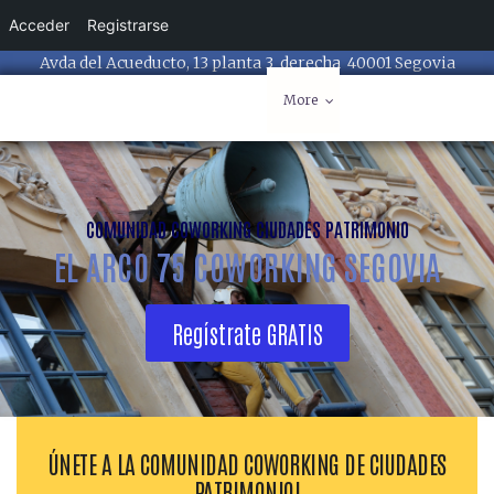
Acceder
Registrarse
hola@elarco75.com
Avda del Acueducto, 13 planta 3 derecha 40001 Segovia
More
COMUNIDAD COWORKING CIUDADES PATRIMONIO
EL ARCO 75 COWORKING SEGOVIA
Regístrate GRATIS
ÚNETE A LA COMUNIDAD COWORKING DE CIUDADES
PATRIMONIO!