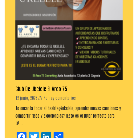
Club De Ukelele El Arco 75
12 junio, 2025
No hay comentarios
Te encanta tocar el hashtag#ukelele, aprender nuevas canciones y
compartir risas y experiencias? !Este es el lugar perfecto para
ti!...
Facebook
Twitter
LinkedIn
Compartir